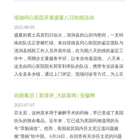
五矿股份有限公司、五矿钨业集团有限公司、国新投资有
限公司等共同持股。...
绥德同心医院开展盛夏八日助残活动
2025-08-05
盛夏的黄土高原烈日似火，清涧县的山峁沟壑间，一支特
殊的队伍正穿梭忙碌。来自绥德县同心医院的鉴定团队与
清涧县残联工作人员并肩作战，在为期八天的残疾鉴定工
作中，用脚步丈量服务半径，以专业传递温情。 八天来，
这支由同心医院院长郭军利率队的队伍，携带专业设备深
入全县各乡镇，通过上门评定、现场问诊等方式，为上百
户残疾人家庭提供服务。从陡峭的山坡到偏远的村落，他
们逐户开展鉴定，让行动不便的残疾人足不出户就能享...
自困毒沼丨新漫评_大皖新闻 | 安徽网
2025-07-07
芬太尼，这种原本用于麻醉手术的药物，早已变成了美国
街头的致命毒品。近年来，它已成为美国药物滥用的头
号“罪魁祸首”。然而，美国就其国内芬太尼泛滥问题频
频“甩锅”给中国。 6月24日，在回答有关涉芬太尼的问题