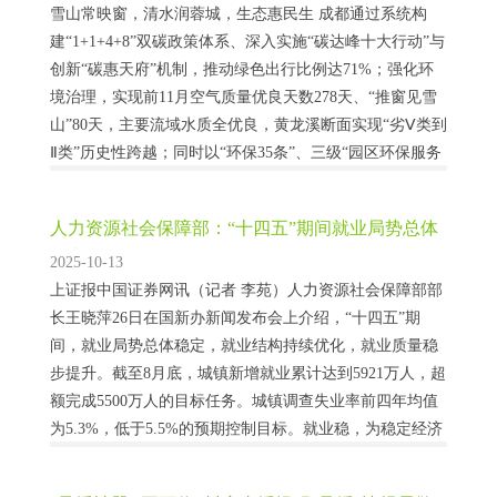
雪山常映窗，清水润蓉城，生态惠民生 成都通过系统构
建“1+1+4+8”双碳政策体系、深入实施“碳达峰十大行动”与
创新“碳惠天府”机制，推动绿色出行比例达71%；强化环
境治理，实现前11月空气质量优良天数278天、“推窗见雪
山”80天，主要流域水质全优良，黄龙溪断面实现“劣Ⅴ类到
Ⅱ类”历史性跨越；同时以“环保35条”、三级“园区环保服务
首席”、“生态优园惠企会客厅”等举措优化营商环境，服务
企业超1....
人力资源社会保障部：“十四五”期间就业局势总体
稳定
2025-10-13
上证报中国证券网讯（记者 李苑）人力资源社会保障部部
长王晓萍26日在国新办新闻发布会上介绍，“十四五”期
间，就业局势总体稳定，就业结构持续优化，就业质量稳
步提升。截至8月底，城镇新增就业累计达到5921万人，超
额完成5500万人的目标任务。城镇调查失业率前四年均值
为5.3%，低于5.5%的预期控制目标。就业稳，为稳定经济
社会发展大局提供了有力支撑。...