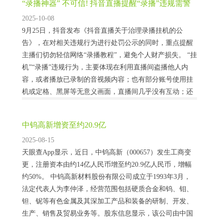
“录播神器” 不可信! 抖音直播提醒“录播”违规需警
惕
2025-10-08
9月25日，抖音发布《抖音直播关于治理录播挂机的公
告》，在对相关违规行为进行处罚公示的同时，重点提醒
主播们切勿轻信网络“录播教程”，避免个人财产损失。 “挂
机”“录播”违规行为，主要体现在利用直播间盗播他人内
容，或者播放已录制的音视频内容；也有部分账号使用挂
机或定格、黑屏等无意义画面，直播间几乎没有互动；还
有的甚至使用作弊插件或道具，进行无真人出镜直播。
2025年以来，平台依据《抖音直播行为规范》...
中钨高新增资至约20.9亿
2025-08-15
天眼查App显示，近日，中钨高新（000657）发生工商变
更，注册资本由约14亿人民币增至约20.9亿人民币，增幅
约50%。 中钨高新材料股份有限公司成立于1993年3月，
法定代表人为李仲泽，经营范围包括硬质合金和钨、钼、
钽、铌等有色金属及其深加工产品和装备的研制、开发、
生产、销售及贸易业务等。股东信息显示，该公司由中国