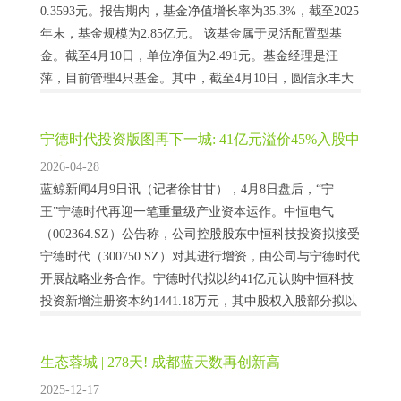
0.3593元。报告期内，基金净值增长率为35.3%，截至2025
年末，基金规模为2.85亿元。 该基金属于灵活配置型基
金。截至4月10日，单位净值为2.491元。基金经理是汪
萍，目前管理4只基金。其中，截至4月10日，圆信永丰大
湾区A近一年复权单位净值增长率最高，达82.67...
宁德时代投资版图再下一城: 41亿元溢价45%入股中
恒电气母公司
2026-04-28
蓝鲸新闻4月9日讯（记者徐甘甘），4月8日盘后，“宁
王”宁德时代再迎一笔重量级产业资本运作。中恒电气
（002364.SZ）公告称，公司控股股东中恒科技投资拟接受
宁德时代（300750.SZ）对其进行增资，由公司与宁德时代
开展战略业务合作。宁德时代拟以约41亿元认购中恒科技
投资新增注册资本约1441.18万元，其中股权入股部分拟以
所持时代天源（深圳）科技有限公司99.6970%的股权作价
11.96亿...
生态蓉城 | 278天! 成都蓝天数再创新高
2025-12-17